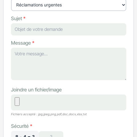
Sujet
*
Message
*
Joindre un fichier/image
Fichiers accepté : jpg,jpeg,png,pdf,doc,docx,xlsx,txt
Sécurité
*
8 - 4 = ?