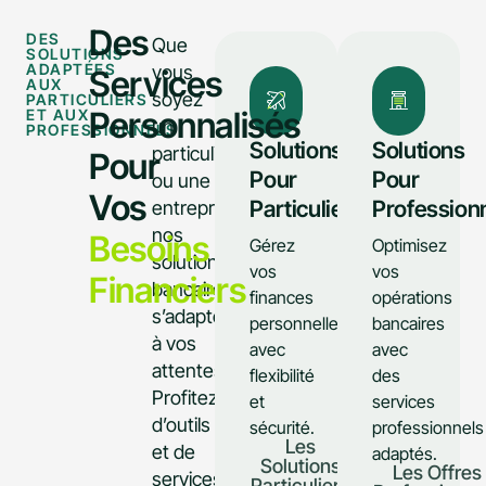
Des
DES
Que
SOLUTIONS
ADAPTÉES
vous
Services
AUX
soyez
PARTICULIERS
Personnalisés
ET AUX
un
PROFESSIONNELS
Solutions
Solutions
particulier
Pour
Pour
Pour
ou une
Vos
Particuliers
Profession
entreprise,
nos
Besoins
Gérez
Optimisez
solutions
vos
vos
Financiers
bancaires
finances
opérations
s’adaptent
personnelles
bancaires
à vos
avec
avec
attentes.
flexibilité
des
Profitez
et
services
d’outils
sécurité.
professionnels
Les
et de
adaptés.
Solutions
Les Offres
services
Particuliers