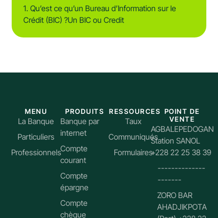
1. Qu’est ce qu’un Bureau d’Information sur le
Crédit (BIC) ?Un BIC ou Credit
MENU
PRODUITS
RESSOURCES
POINT DE
VENTE
La Banque
Banque par
Taux
AGBALEPEDOGAN
internet
Particuliers
Communiqués
Station SANOL
Compte
Professionnels
Formulaires
+228 22 25 38 39
courant
--------------
Compte
-------
épargne
ZORO BAR
Compte
AHADJIKPOTA
chèque