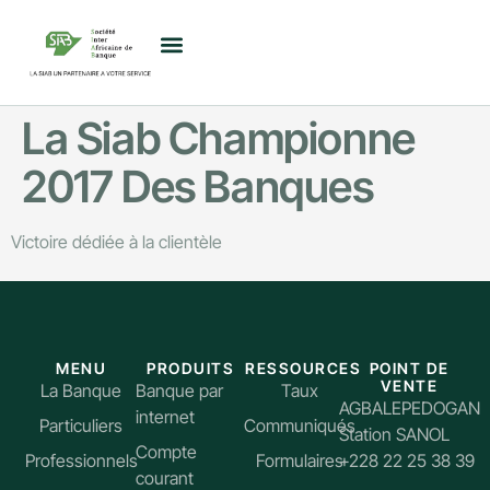
La Siab Championne
2017 Des Banques
Victoire dédiée à la clientèle
MENU
PRODUITS
RESSOURCES
POINT DE
VENTE
La Banque
Banque par
Taux
AGBALEPEDOGAN
internet
Particuliers
Communiqués
Station SANOL
Compte
Professionnels
Formulaires
+228 22 25 38 39
courant