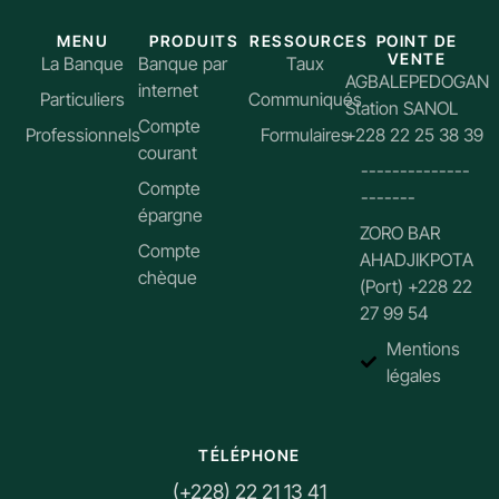
MENU
PRODUITS
RESSOURCES
POINT DE
VENTE
La Banque
Banque par
Taux
AGBALEPEDOGAN
internet
Particuliers
Communiqués
Station SANOL
Compte
Professionnels
Formulaires
+228 22 25 38 39
courant
--------------
Compte
-------
épargne
ZORO BAR
Compte
AHADJIKPOTA
chèque
(Port) +228 22
27 99 54
Mentions
légales
TÉLÉPHONE
(+228) 22 21 13 41